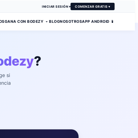
INICIAR SESIÓN ▾
COMENZAR GRATIS ▾
OS
GANA CON BODEZY
BLOG
NOSOTROS
APP ANDROID 📱
odezy
?
ige si
encia