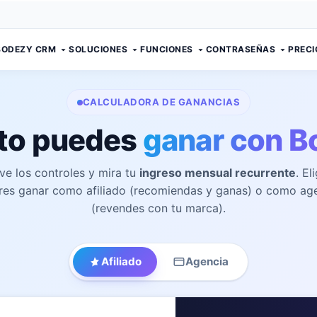
BODEZY CRM
SOLUCIONES
FUNCIONES
CONTRASEÑAS
PRECI
CALCULADORA DE GANANCIAS
to puedes
ganar con B
e los controles y mira tu
ingreso mensual recurrente
. El
res ganar como afiliado (recomiendas y ganas) o como ag
(revendes con tu marca).
Afiliado
Agencia