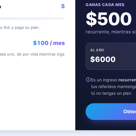
GANAS CADA MES
5
n
$500
u link y paga su plan.
recurrente, mientras 
$100 / mes
AL AÑO
da uno, de por vida mientras siga
$6000
Es un ingreso
recurre
tus referidos manteng
tú no tengas un plan.
Obten