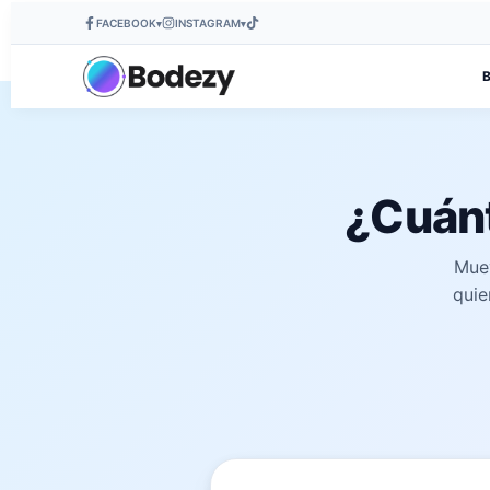
FACEBOOK
INSTAGRAM
▾
▾
¿Cuán
Muev
quie