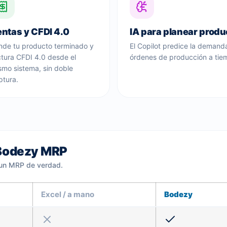
ntas y CFDI 4.0
IA para planear produ
nde tu producto terminado y
El Copilot predice la deman
ctura CFDI 4.0 desde el
órdenes de producción a tie
smo sistema, sin doble
ptura.
 Bodezy MRP
 un MRP de verdad.
Excel / a mano
Bodezy