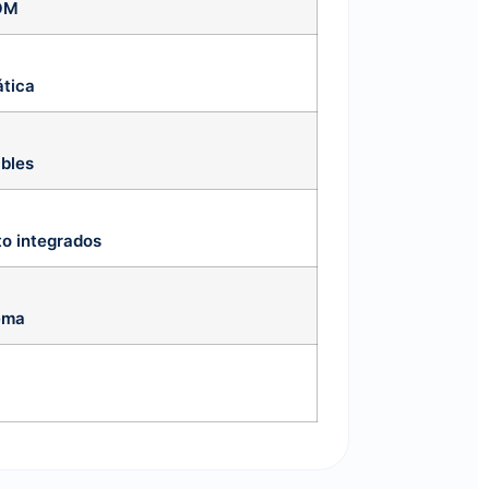
BOM
ática
bles
o integrados
ema