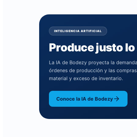
INTELIGENCIA ARTIFICIAL
Produce justo lo
La IA de Bodezy proyecta la demanda 
órdenes de producción y las compras 
material y exceso de inventario.
Conoce la IA de Bodezy