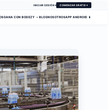
INICIAR SESIÓN ▾
COMENZAR GRATIS ▾
OS
GANA CON BODEZY
BLOG
NOSOTROS
APP ANDROID 📱