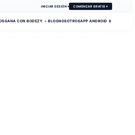
INICIAR SESIÓN ▾
COMENZAR GRATIS ▾
OS
GANA CON BODEZY
BLOG
NOSOTROS
APP ANDROID 📱