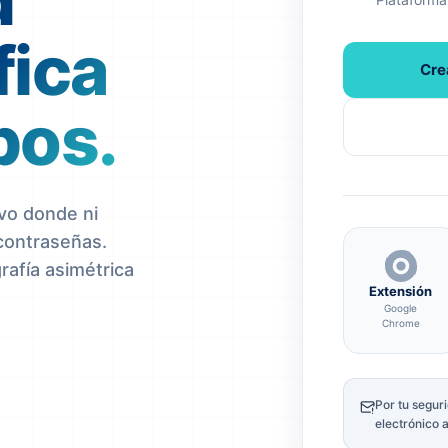
d
fica
Cre
pos.
vo donde ni
contraseñas.
rafía asimétrica
Extensión
Google
Chrome
Por tu segur
electrónico 