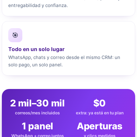
entregabilidad y confianza.
🎯
Todo en un solo lugar
WhatsApp, chats y correo desde el mismo CRM: un
solo pago, un solo panel.
2 mil–30 mil
$0
correos/mes incluidos
extra: ya está en tu plan
1 panel
Aperturas
WhatsApp + correo juntos
y clics medidos