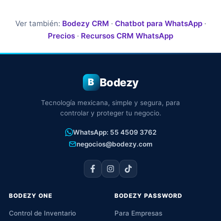
Ver también:
Bodezy CRM
·
Chatbot para WhatsApp
·
Precios
·
Recursos CRM WhatsApp
Bodezy
B
Tecnología mexicana, simple y segura, para
controlar y proteger tu negocio.
WhatsApp: 55 4509 3762
negocios@bodezy.com
BODEZY ONE
BODEZY PASSWORD
Control de Inventario
Para Empresas