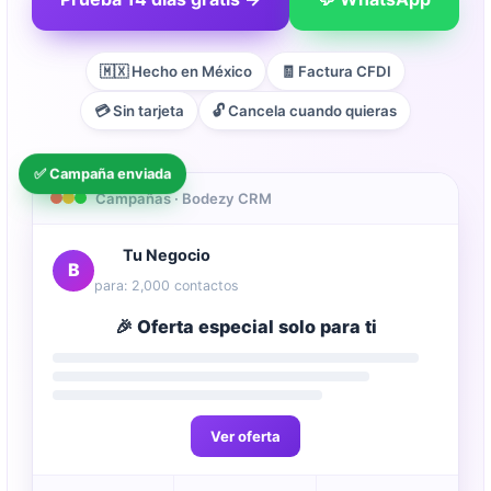
🇲🇽 Hecho en México
🧾 Factura CFDI
💳 Sin tarjeta
🔓 Cancela cuando quieras
✅ Campaña enviada
Campañas · Bodezy CRM
Tu Negocio
B
para: 2,000 contactos
🎉 Oferta especial solo para ti
Ver oferta