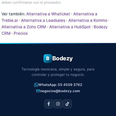
deben confirmarse con el proveedor.
Ver también:
Alternativa a Whaticket
·
Alternativa a
Treble.ai
·
Alternativa a Leadsales
·
Alternativa a Kommo
·
Alternativa a Zoho CRM
·
Alternativa a HubSpot
·
Bodezy
CRM
·
Precios
Bodezy
B
Tecnología mexicana, simple y segura, para
controlar y proteger tu negocio.
WhatsApp: 55 4509 3762
negocios@bodezy.com