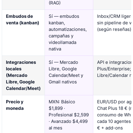
(RAG)
Embudos de
Sí — embudos
Inbox/CRM ligero
venta (kanban)
kanban,
sin pipeline de 
automatizaciones,
(según reseñas)
campañas y
videollamada
nativa
Integraciones
Sí — Mercado
API e integracio
locales
Libre, Google
Plus/Enterprise;
(Mercado
Calendar/Meet y
Libre/Calendar 
Libre, Google
Gmail nativos
Calendar/Meet)
Precio y
MXN: Básico
EUR/USD por agen
moneda
$1,899 ·
Chat Plus 18 € (
Profesional $2,599
consumo de What
· Avanzado $4,499
cada 10 agentes)
al mes
€ + add-ons