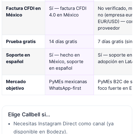
Factura CFDI en
Sí — factura CFDI
No verificado, 
México
4.0 en México
no (empresa euro
EUR/USD) — cons
proveedor
Prueba gratis
14 días gratis
7 días gratis (sin 
Soporte en
Sí — hecho en
Sí — soporte en
español
México, soporte
adopción en Lat
en español
Mercado
PyMEs mexicanas
PyMEs B2C de so
objetivo
WhatsApp-first
foco fuerte en E
Elige Callbell si…
Necesitas Instagram Direct como canal (ya
disponible en Bodezy).