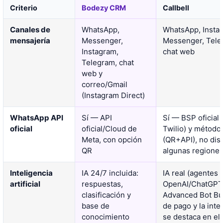
Criterio
Bodezy CRM
Callbell
Canales de
WhatsApp,
WhatsApp, Instag
mensajería
Messenger,
Messenger, Tele
Instagram,
chat web
Telegram, chat
web y
correo/Gmail
(Instagram Direct)
WhatsApp API
Sí — API
Sí — BSP oficial 
oficial
oficial/Cloud de
Twilio) y método
Meta, con opción
(QR+API), no dis
QR
algunas regione
Inteligencia
IA 24/7 incluida:
IA real (agentes 
artificial
respuestas,
OpenAI/ChatGPT)
clasificación y
Advanced Bot Bu
base de
de pago y la int
conocimiento
se destaca en el 