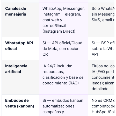
Canales de
WhatsApp, Messenger,
Solo WhatsAp
mensajería
Instagram, Telegram,
sin Messenge
chat web y
SMS, email n
correo/Gmail
(Instagram Direct)
WhatsApp API
Sí — API oficial/Cloud
Sí — BSP ofi
oficial
de Meta, con opción
sobre la Wha
QR
API
Inteligencia
IA 24/7 incluida:
Flujos no-co
artificial
respuestas,
IA (FAQ por 
clasificación y base de
conocimiento,
conocimiento (RAG)
leads); alca
detallado
Embudos de
Sí — embudos kanban,
No es CRM de
venta (kanban)
automatizaciones,
completo; d
campañas y
HubSpot/Sale