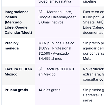
videollamada nativa
pipeline
Integraciones
Sí — Mercado Libre,
Fuerte en en
locales
Google Calendar/Meet
(HubSpot, Sa
(Mercado
y Gmail nativos
Sheets, API)
Libre, Google
Libre/Calend
Calendar/Meet)
documentad
Precio y
MXN públicos: Básico
Sin precio pú
moneda
$1,899 · Profesional
agendar demo
$2,599 · Avanzado
por conversa
$4,499 al mes
Meta
Factura CFDI en
Sí — factura CFDI 4.0
No verificad
México
en México
extranjera, 
consultar co
Prueba gratis
14 días gratis
Sin prueba g
Capterra); sin
serve