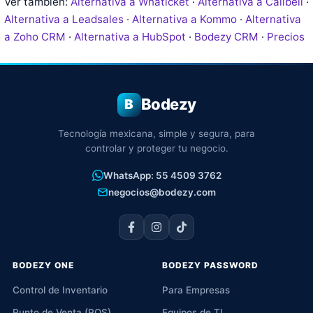
Ver también:
Alternativa a Whaticket
·
Alternativa a Callbell
·
Alternativa a Leadsales
·
Alternativa a Kommo
·
Alternativa
a Zoho CRM
·
Alternativa a HubSpot
·
Bodezy CRM
·
Precios
Bodezy
B
Tecnología mexicana, simple y segura, para
controlar y proteger tu negocio.
WhatsApp: 55 4509 3762
negocios@bodezy.com
BODEZY ONE
BODEZY PASSWORD
Control de Inventario
Para Empresas
Punto de Venta (POS)
Equipos de TI