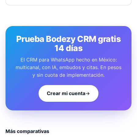
Prueba Bodezy CRM gratis
14 días
El CRM para WhatsApp hecho en México:
multicanal, con IA, embudos y citas. En pesos
y sin cuota de implementación.
Crear mi cuenta
Más comparativas