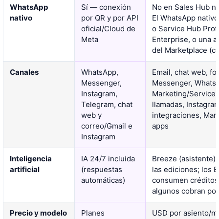
WhatsApp
Sí — conexión
No en Sales Hub ni 
nativo
por QR y por API
El WhatsApp nativo
oficial/Cloud de
o Service Hub Prof
Meta
Enterprise, o una a
del Marketplace (co
Canales
WhatsApp,
Email, chat web, fo
Messenger,
Messenger, WhatsA
Instagram,
Marketing/Service 
Telegram, chat
llamadas, Instagra
web y
integraciones, Mar
correo/Gmail e
apps
Instagram
Inteligencia
IA 24/7 incluida
Breeze (asistente) 
artificial
(respuestas
las ediciones; los
automáticas)
consumen créditos 
algunos cobran por
Precio y modelo
Planes
USD por asiento/m