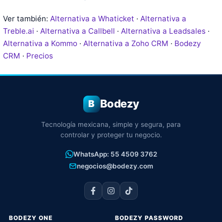
Ver también:
Alternativa a Whaticket
·
Alternativa a
Treble.ai
·
Alternativa a Callbell
·
Alternativa a Leadsales
·
Alternativa a Kommo
·
Alternativa a Zoho CRM
·
Bodezy
CRM
·
Precios
Bodezy
B
Tecnología mexicana, simple y segura, para
controlar y proteger tu negocio.
WhatsApp: 55 4509 3762
negocios@bodezy.com
BODEZY ONE
BODEZY PASSWORD