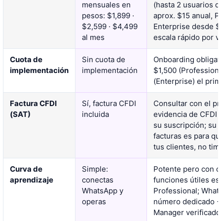
mensuales en
(hasta 2 usuarios d
pesos: $1,899 ·
aprox. $15 anual, P
$2,599 · $4,499
Enterprise desde $
al mes
escala rápido por 
Cuota de
Sin cuota de
Onboarding obligat
implementación
implementación
$1,500 (Profession
(Enterprise) el pri
Factura CFDI
Sí, factura CFDI
Consultar con el p
(SAT)
incluida
evidencia de CFDI 
su suscripción; su
facturas es para qu
tus clientes, no ti
Curva de
Simple:
Potente pero con c
aprendizaje
conectas
funciones útiles es
WhatsApp y
Professional; What
operas
número dedicado +
Manager verificado